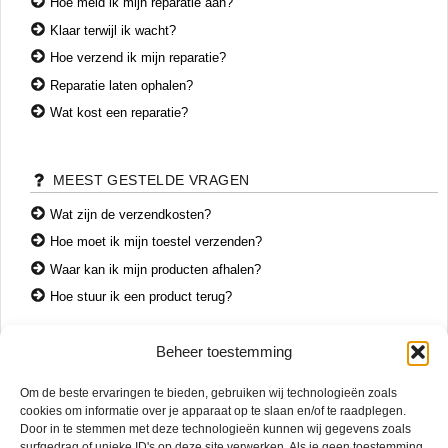
Hoe meld ik mijn reparatie aan?
Klaar terwijl ik wacht?
Hoe verzend ik mijn reparatie?
Reparatie laten ophalen?
Wat kost een reparatie?
MEEST GESTELDE VRAGEN
Wat zijn de verzendkosten?
Hoe moet ik mijn toestel verzenden?
Waar kan ik mijn producten afhalen?
Hoe stuur ik een product terug?
Beheer toestemming
CONTACT
Om de beste ervaringen te bieden, gebruiken wij technologieën zoals
+31 74 7850071
cookies om informatie over je apparaat op te slaan en/of te raadplegen.
+31 683 65 60 77
Door in te stemmen met deze technologieën kunnen wij gegevens zoals
surfgedrag of unieke ID's op deze site verwerken. Als je geen toestemming