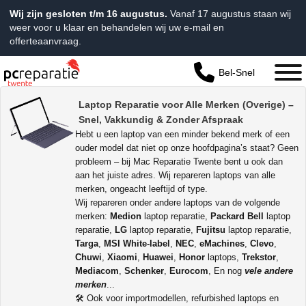
Wij zijn gesloten t/m 16 augustus.
Vanaf 17 augustus staan wij
weer voor u klaar en behandelen wij uw e-mail en
offerteaanvraag.
Bel-Snel
Laptop Reparatie voor Alle Merken (Overige) –
Snel, Vakkundig & Zonder Afspraak
Hebt u een laptop van een minder bekend merk of een
ouder model dat niet op onze hoofdpagina’s staat?
Geen
probleem – bij Mac Reparatie Twente bent u ook dan
aan het juiste adres.
Wij repareren laptops van alle
merken, ongeacht leeftijd of type.
Wij repareren onder andere laptops van de volgende
merken:
Medion
laptop reparatie,
Packard Bell
laptop
reparatie,
LG
laptop reparatie,
Fujitsu
laptop reparatie,
Targa
,
MSI White-label
,
NEC
,
eMachines
,
Clevo
,
Chuwi
,
Xiaomi
,
Huawei
,
Honor
laptops,
Trekstor
,
Mediacom
,
Schenker
,
Eurocom
, En nog
vele andere
merken
...
🛠️ Ook voor importmodellen, refurbished laptops en