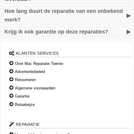
Hoe lang duurt de reparatie van een onbekend
Vaak wel. Dankzij ons netwerk in binnen- en buitenland
▶
merk?
vinden wij meestal passende onderdelen, ook als ze niet
standaard leverbaar zijn.
Krijg ik ook garantie op deze reparaties?
▶
Dat verschilt per probleem. In veel gevallen is een
diagnose en reparatie binnen 1 à 2 werkdagen mogelijk.
Ja, ook voor deze merken geldt: 1 jaar garantie op
onderdelen en montage.
KLANTEN SERVICES
Over Mac Reparatie Twente
Advertentiebeleid
Retourneren
Algemene voorwaarden
Garantie
Betaalwijze
REPARATIE