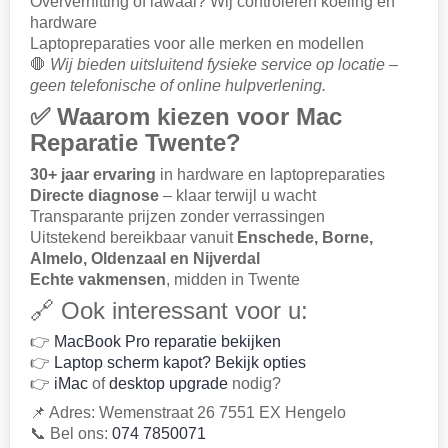
Oververhitting of lawaai? Wij controleren koeling en
hardware
Laptopreparaties voor alle merken en modellen
🛑
Wij bieden uitsluitend fysieke service op locatie –
geen telefonische of online hulpverlening.
✅ Waarom kiezen voor Mac
Reparatie Twente?
30+ jaar ervaring
in hardware en laptopreparaties
Directe diagnose
– klaar terwijl u wacht
Transparante prijzen zonder verrassingen
Uitstekend bereikbaar vanuit
Enschede, Borne,
Almelo, Oldenzaal en Nijverdal
Echte vakmensen
, midden in Twente
🔗 Ook interessant voor u:
👉
MacBook Pro reparatie bekijken
👉
Laptop scherm kapot? Bekijk opties
👉
iMac
of
desktop upgrade
nodig?
📌 Adres: Wemenstraat 26 7551 EX Hengelo
📞 Bel ons:
074 7850071