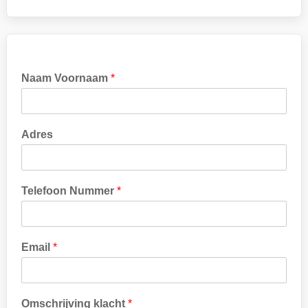
Naam Voornaam
*
Adres
Telefoon Nummer
*
Email
*
k
Omschrijving klacht
*