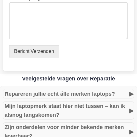
l
a
c
h
t
k
l
a
c
Bericht Verzenden
h
t
N
a
Veelgestelde Vragen over Reparatie
a
m
Repareren jullie echt álle merken laptops?
▶
Mijn laptopmerk staat hier niet tussen – kan ik
Ja, wij staan bekend om onze ervaring met zowel bekende
▶
alsnog langskomen?
als minder bekende merken. Wij kijken naar het probleem –
niet naar het merk.
Zijn onderdelen voor minder bekende merken
Zeker. Wij repareren ook custom builds, no-name modellen
▶
leverbaar?
of speciale educatieve systemen.