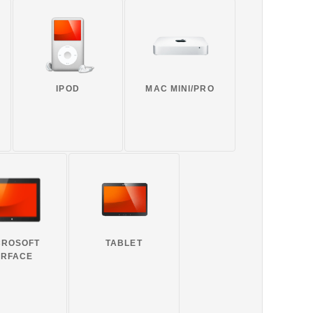
IPOD
MAC MINI/PRO
CROSOFT
TABLET
URFACE