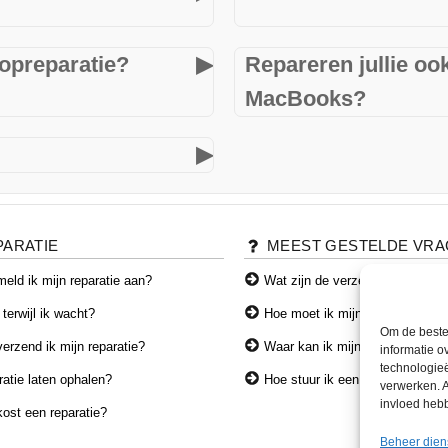
 en vertrouwen! We doen
De diagnose is volledig grati
s best om eerlijk advies te
gaat met de offerte.
 onze klanten goed te
 starten het onderzoek direct
opreparatie?
▶
Repareren jullie oo
 fijn dat je dat zo hebt
 Als je ooit nog vragen hebt
MacBooks?
ezelfde dag uit. Voor complexe
nodig hebt, weet je ons te
 Groetjes, Team Mac
den, houden we u altijd op de
Ja, wij zijn gespecialiseerd
▶
ie Twente
MacBooks, iMacs, iPads en 
ngelo. Parkeren kan in de
de, Borne en Almelo.
PARATIE
MEEST GESTELDE VR
eld ik mijn reparatie aan?
Wat zijn de verzendkosten?
 terwijl ik wacht?
Hoe moet ik mijn toestel verze
Om de beste 
erzend ik mijn reparatie?
Waar kan ik mijn producten afh
informatie o
technologieë
atie laten ophalen?
Hoe stuur ik een product terug?
verwerken. A
invloed heb
ost een reparatie?
Beheer dien