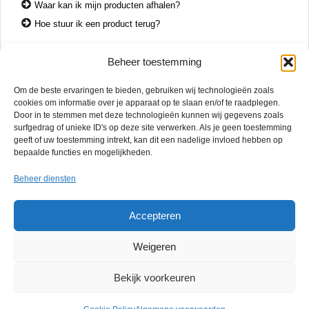
Waar kan ik mijn producten afhalen?
Hoe stuur ik een product terug?
Beheer toestemming
CONTACT
Om de beste ervaringen te bieden, gebruiken wij technologieën zoals
+31 74 7850071
cookies om informatie over je apparaat op te slaan en/of te raadplegen.
+31 683 65 60 77
Door in te stemmen met deze technologieën kunnen wij gegevens zoals
surfgedrag of unieke ID's op deze site verwerken. Als je geen toestemming
Wemenstraat 26
geeft of uw toestemming intrekt, kan dit een nadelige invloed hebben op
7551 EX Hengelo
bepaalde functies en mogelijkheden.
OPENINGSTIJDEN
Beheer diensten
di. – vr.
12:00 – 17:00
za.
10:00 – 15:00
Accepteren
Mac Reparatie Twente biedt snelle en betrouwbare service in Hengelo,
Weigeren
Almelo, Borne, Enschede en omgeving. Zonder afspraak welkom. Gratis
diagnose en 6 maanden garantie op reparaties.
Privacybeleid
Algemene
Sitemap
Mail ons
Bekijk voorkeuren
voorwaarden
© Copyright 2025 Mac Reparatie Twente. All Rights Reserved.