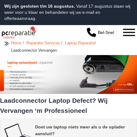
Wij zijn gesloten t/m 16 augustus.
Vanaf 17 augustus staan wij
weer voor u klaar en behandelen wij uw e-mail en
offerteaanvraag.
Bel-Snel
Home
/
Reparatie Services
/
Laptop Reparatie
/
Laadconnector Vervangen
Laadconnector Laptop Defect? Wij
Vervangen ‘m Professioneel
Doet uw laptop niets meer als u de oplader
aansluit?