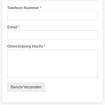
Telefoon Nummer
*
Email
*
N
Omschrijving klacht
*
a
a
m
*
T
e
l
e
f
Bericht Verzenden
o
o
n