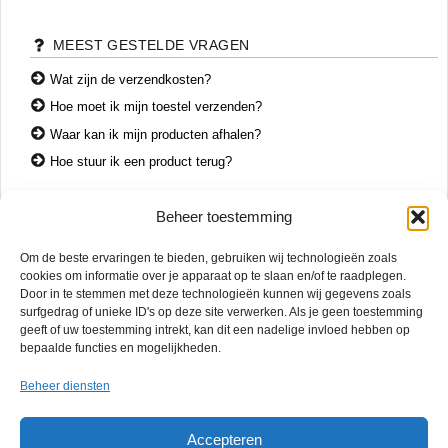
MEEST GESTELDE VRAGEN
Wat zijn de verzendkosten?
Hoe moet ik mijn toestel verzenden?
Waar kan ik mijn producten afhalen?
Hoe stuur ik een product terug?
Beheer toestemming
CONTACT
Om de beste ervaringen te bieden, gebruiken wij technologieën zoals
+31 74 7850071
cookies om informatie over je apparaat op te slaan en/of te raadplegen.
+31 683 65 60 77
Door in te stemmen met deze technologieën kunnen wij gegevens zoals
surfgedrag of unieke ID's op deze site verwerken. Als je geen toestemming
Wemenstraat 26
geeft of uw toestemming intrekt, kan dit een nadelige invloed hebben op
7551 EX Hengelo
bepaalde functies en mogelijkheden.
OPENINGSTIJDEN
Beheer diensten
di. – vr.
12:00 – 17:00
za.
10:00 – 15:00
Accepteren