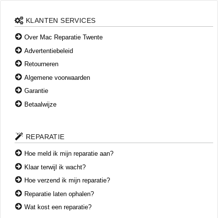
Indien een reparatie technisch niet mogelijk of economisch
onverantwoord is, ontvangt u hierover duidelijk advies –
KLANTEN SERVICES
zonder verborgen kosten.
Over Mac Reparatie Twente
Advertentiebeleid
Retourneren
Algemene voorwaarden
Garantie
Betaalwijze
REPARATIE
Hoe meld ik mijn reparatie aan?
Klaar terwijl ik wacht?
Hoe verzend ik mijn reparatie?
Reparatie laten ophalen?
Wat kost een reparatie?