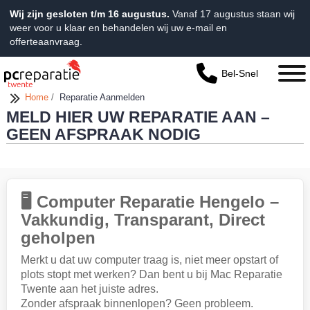
Wij zijn gesloten t/m 16 augustus.
Vanaf 17 augustus staan wij
weer voor u klaar en behandelen wij uw e-mail en
offerteaanvraag.
Bel-Snel
Home
/
Reparatie Aanmelden
MELD HIER UW REPARATIE AAN –
GEEN AFSPRAAK NODIG
🖥️ Computer Reparatie Hengelo –
Vakkundig, Transparant, Direct
geholpen
Merkt u dat uw computer traag is, niet meer opstart of
plots stopt met werken? Dan bent u bij Mac Reparatie
Twente aan het juiste adres.
Zonder afspraak binnenlopen? Geen probleem.