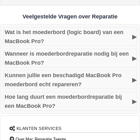
Veelgestelde Vragen over Reparatie
Wat is het moederbord (logic board) van een
▶
MacBook Pro?
Wanneer is moederbordreparatie nodig bij een
Het moederbord is het centrale onderdeel van uw MacBook
▶
MacBook Pro?
Pro waar alle componenten samenkomen, zoals de
processor, opslag en geheugen. Bij defecten kan uw
Kunnen jullie een beschadigd MacBook Pro
Symptomen zoals niet opstarten, zwart scherm, spontane
▶
MacBook volledig uitvallen of foutmeldingen geven.
moederbord echt repareren?
herstarts, oververhitting of ernstige prestatieproblemen
kunnen wijzen op moederbordschade.
Hoe lang duurt een moederbordreparatie bij
Ja, wij voeren geavanceerde chip-level reparaties uit
▶
een MacBook Pro?
waarbij alleen de beschadigde componenten worden
vervangen. Dit is veel goedkoper dan het volledig
Afhankelijk van de complexiteit duurt een
vervangen van het moederbord.
moederbordreparatie meestal tussen de 3 en 5 werkdagen.
KLANTEN SERVICES
Over Mac Reparatie Twente