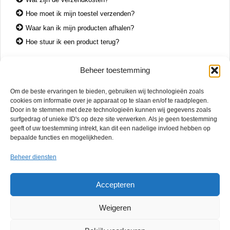
Hoe moet ik mijn toestel verzenden?
Waar kan ik mijn producten afhalen?
Hoe stuur ik een product terug?
Beheer toestemming
CONTACT
Om de beste ervaringen te bieden, gebruiken wij technologieën zoals
+31 74 7850071
cookies om informatie over je apparaat op te slaan en/of te raadplegen.
+31 683 65 60 77
Door in te stemmen met deze technologieën kunnen wij gegevens zoals
surfgedrag of unieke ID's op deze site verwerken. Als je geen toestemming
Wemenstraat 26
geeft of uw toestemming intrekt, kan dit een nadelige invloed hebben op
7551 EX Hengelo
bepaalde functies en mogelijkheden.
OPENINGSTIJDEN
Beheer diensten
di. – vr.
12:00 – 17:00
za.
10:00 – 15:00
Accepteren
Mac Reparatie Twente biedt snelle en betrouwbare service in Hengelo,
Weigeren
Almelo, Borne, Enschede en omgeving. Zonder afspraak welkom. Gratis
diagnose en 6 maanden garantie op reparaties.
Privacybeleid
Algemene
Sitemap
Mail ons