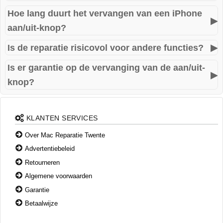
noodzakelijk.
Hoe lang duurt het vervangen van een iPhone
De aan/uit-knop is vaak geïntegreerd met de flexkabel die
▶
aan/uit-knop?
ook verantwoordelijk is voor andere functies zoals volume
of mute. Wij vervangen het gehele onderdeel indien nodig.
Is de reparatie risicovol voor andere functies?
▶
In de meeste gevallen duurt de reparatie 1 tot 2 uur. U kunt
vaak wachten terwijl wij het uitvoeren.
Is er garantie op de vervanging van de aan/uit-
Nee, wij voeren deze reparatie zeer zorgvuldig uit. Bij
▶
knop?
sommige modellen controleren we ook Face ID- en
vingerafdrukfunctionaliteit voorafgaand aan de reparatie.
Zeker! U ontvangt 12 maanden garantie op zowel het
onderdeel als de montage.
KLANTEN SERVICES
Over Mac Reparatie Twente
Advertentiebeleid
Retourneren
Algemene voorwaarden
Garantie
Betaalwijze