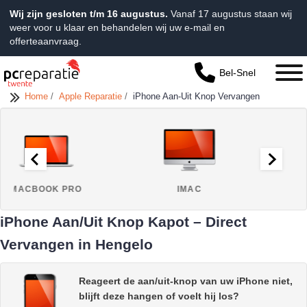
Wij zijn gesloten t/m 16 augustus.
Vanaf 17 augustus staan wij
weer voor u klaar en behandelen wij uw e-mail en
offerteaanvraag.
Bel-Snel
Home
/
Apple Reparatie
/
iPhone Aan-Uit Knop Vervangen
IMAC
MACBOOK AIR
iPhone Aan/Uit Knop Kapot – Direct
Vervangen in Hengelo
Reageert de aan/uit-knop van uw iPhone niet,
blijft deze hangen of voelt hij los?