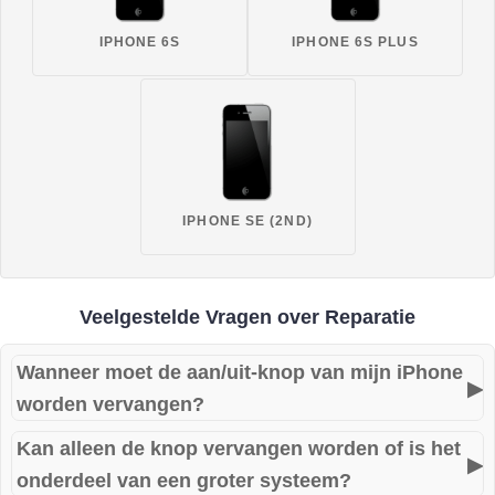
IPHONE 6S
IPHONE 6S PLUS
IPHONE SE (2ND)
Veelgestelde Vragen over Reparatie
Wanneer moet de aan/uit-knop van mijn iPhone
▶
worden vervangen?
Kan alleen de knop vervangen worden of is het
Als de knop niet meer reageert, blijft hangen, zwaar indrukt
▶
onderdeel van een groter systeem?
of helemaal niet meer werkt, is vervanging meestal