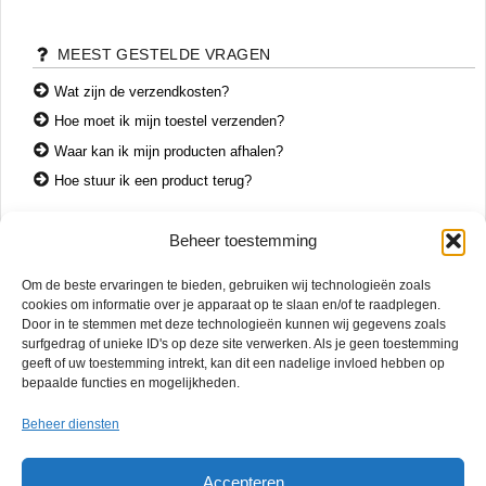
MEEST GESTELDE VRAGEN
Wat zijn de verzendkosten?
Hoe moet ik mijn toestel verzenden?
Waar kan ik mijn producten afhalen?
Hoe stuur ik een product terug?
Beheer toestemming
CONTACT
Om de beste ervaringen te bieden, gebruiken wij technologieën zoals
+31 74 7850071
cookies om informatie over je apparaat op te slaan en/of te raadplegen.
+31 683 65 60 77
Door in te stemmen met deze technologieën kunnen wij gegevens zoals
surfgedrag of unieke ID's op deze site verwerken. Als je geen toestemming
Wemenstraat 26
geeft of uw toestemming intrekt, kan dit een nadelige invloed hebben op
7551 EX Hengelo
bepaalde functies en mogelijkheden.
OPENINGSTIJDEN
Beheer diensten
di. – vr.
12:00 – 17:00
za.
10:00 – 15:00
Accepteren