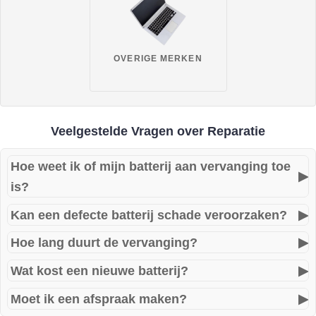
OVERIGE MERKEN
Veelgestelde Vragen over Reparatie
Hoe weet ik of mijn batterij aan vervanging toe
▶
is?
Kan een defecte batterij schade veroorzaken?
▶
Als uw laptop plots uitvalt, slechts enkele minuten werkt
zonder stroom, of 'Batterij moet worden vervangen' meldt –
Hoe lang duurt de vervanging?
▶
Ja. Vooral opgezwollen batterijen kunnen gevaarlijk zijn
is vervanging nodig.
voor het scherm, toetsenbord of moederbord.
Wat kost een nieuwe batterij?
▶
In de meeste gevallen vervangen we de batterij binnen 30
tot 60 minuten. Sommige modellen vereisen extra
Moet ik een afspraak maken?
▶
De kosten variëren per merk en model. Wij geven altijd
demontage (bijv. ultrabooks).