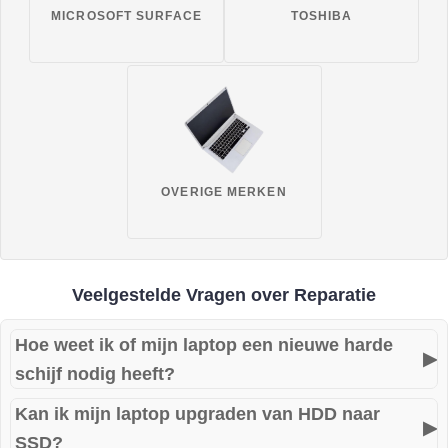
MICROSOFT SURFACE
TOSHIBA
OVERIGE MERKEN
Veelgestelde Vragen over Reparatie
Hoe weet ik of mijn laptop een nieuwe harde
▶
schijf nodig heeft?
Kan ik mijn laptop upgraden van HDD naar
Tikkende geluiden, extreem trage prestaties of
▶
SSD?
foutmeldingen bij het opstarten zijn duidelijke signalen dat