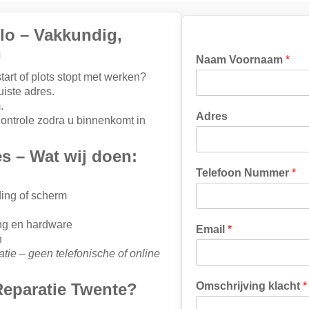
elo – Vakkundig,
n
Naam Voornaam
*
tart of plots stopt met werken?
uiste adres.
.
O
Adres
controle zodra u binnenkomt in
m
s
c
s – Wat wij doen:
h
Telefoon Nummer
*
r
i
ing of scherm
j
v
ing en hardware
Email
*
i
n
n
atie – geen telefonische of online
g
N
eparatie Twente?
Omschrijving klacht
*
u
m