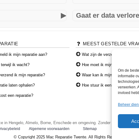
Zeker. Veel oudere PC’s kun
functioneren, zonder dat er 
tes uit, controleren op
▶
Gaat er data verlor
 terwijl u wacht.
Nee, uw bestanden blijven b
back-up te maken.
PARATIE
MEEST GESTELDE VR
eld ik mijn reparatie aan?
Wat zijn de verzendkosten?
 terwijl ik wacht?
Hoe moet ik mijn toestel verze
Om de beste 
erzend ik mijn reparatie?
Waar kan ik mijn producten afh
informatie o
technologieë
atie laten ophalen?
Hoe stuur ik een product terug?
verwerken. A
invloed heb
ost een reparatie?
Beheer dien
Acc
ce in Hengelo, Almelo, Borne, Enschede en omgeving. Zonder afspraak welko
rivacybeleid
Algemene voorwaarden
Sitemap
Mail ons
© Copyright 2025 Mac Reparatie Twente. All Rights Reserved.