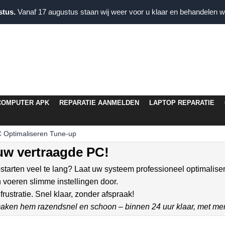
stus.
Vanaf 17 augustus staan wij weer voor u klaar en behandelen wi
COMPUTER APK
REPARATIE AANMELDEN
LAPTOP REPARATIE
 Optimaliseren Tune-up
 uw vertraagde PC!
pstarten veel te lang? Laat uw systeem professioneel optimalise
voeren slimme instellingen door.
frustratie. Snel klaar, zonder afspraak!
aken hem razendsnel en schoon – binnen 24 uur klaar, met mer