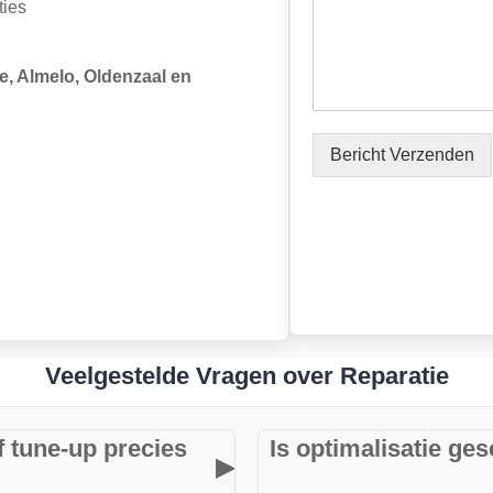
ties
m
e
r
, Almelo, Oldenzaal en
T
e
l
e
Bericht Verzenden
f
o
o
n
Veelgestelde Vragen over Reparatie
f tune-up precies
Is optimalisatie ge
▶