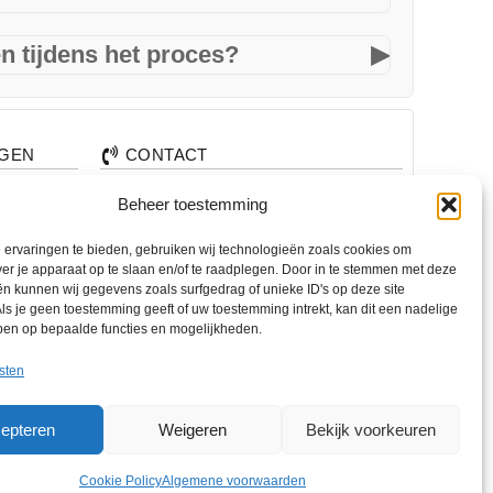
nen dankzij optimalisatie weer prima
direct nieuwe hardware nodig is.
en tijdens het proces?
▶
ewaard. Toch adviseren we altijd om vooraf een
AGEN
CONTACT
+31 74 7850071
Beheer toestemming
nden?
+31 683 65 60 77
ervaringen te bieden, gebruiken wij technologieën zoals cookies om
alen?
Wemenstraat 26
ver je apparaat op te slaan en/of te raadplegen. Door in te stemmen met deze
7551 EX Hengelo
n kunnen wij gegevens zoals surfgedrag of unieke ID's op deze site
ls je geen toestemming geeft of uw toestemming intrekt, kan dit een nadelige
ben op bepaalde functies en mogelijkheden.
OPENINGSTIJDEN
di. – vr.
12:00 – 17:00
sten
za.
10:00 – 15:00
epteren
Weigeren
Bekijk voorkeuren
m. Gratis diagnose en 6 maanden garantie op reparaties.
Cookie Policy
Algemene voorwaarden