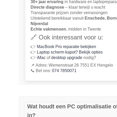
30+ jaar ervaring
in hardware en laptoprepara
Directe diagnose
– klaar terwijl u wacht
Transparante prijzen zonder verrassingen
Uitstekend bereikbaar vanuit
Enschede, Borne
Nijverdal
Echte vakmensen
, midden in Twente
🔗 Ook interessant voor u:
👉
MacBook Pro reparatie bekijken
👉
Laptop scherm kapot? Bekijk opties
👉
iMac
of
desktop upgrade
nodig?
📌 Adres: Wemenstraat 26 7551 EX Hengelo
📞 Bel ons:
074 7850071
Wat houdt een PC optimalisatie o
in?