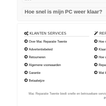
We verwijderen overbodige software, voeren upda
Hoe snel is mijn PC weer klaar?
virussen en stellen uw systeem optimaal in.
In de meeste gevallen binnen 24 uur – soms zelfs
KLANTEN SERVICES
RE
Over Mac Reparatie Twente
Hoe m
Advertentiebeleid
Klaar
Retourneren
Hoe v
Algemene voorwaarden
Repar
Garantie
Wat k
Betaalwijze
Mac Reparatie Twente biedt snelle en betrouwbare servi
P