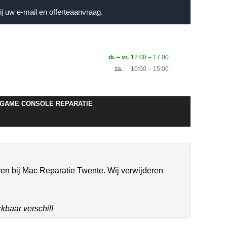
j uw e-mail en offerteaanvraag.
di. – vr.
12:00 – 17:00
za.
10:00 – 15:00
GAME CONSOLE REPARATIE
ren bij Mac Reparatie Twente. Wij verwijderen
kbaar verschil!