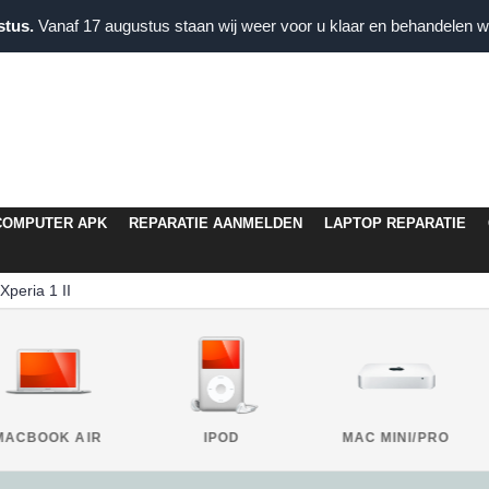
stus.
Vanaf 17 augustus staan wij weer voor u klaar en behandelen wi
COMPUTER APK
REPARATIE AANMELDEN
LAPTOP REPARATIE
Xperia 1 II
MACBOOK AIR
IPOD
MAC MINI/PRO