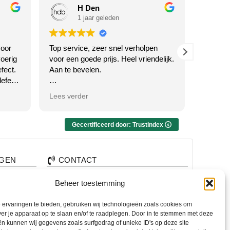
H Den
1 jaar geleden
oor
Top service, zeer snel verholpen
Waarom 
oerig
voor een goede prijs. Heel vriendelijk.
Twente h
fect.
Aan te bevelen.
en... k
efect
SERVICE
ciële
voor jull
Antwoord van eigenaar
Lees verder
Lees ve
Dankjewel voor je vriendelijke
review! We zijn blij dat je tevreden
Antw
bent met de service én de prijs. Altijd
Wat een
Gecertificeerd door: Trustindex
welkom voor advies of hulp – we
wel! 🙏 
emen
staan voor je klaar in Hengelo! 😊
om te h
rijf!
TOP erv
AGEN
CONTACT
best om
snel, m
+31 74 7850071
Beheer toestemming
 mooie
bent al
nden?
+31 683 65 60 77
oen
afspraa
ervaringen te bieden, gebruiken wij technologieën zoals cookies om
 te
alen?
Wemenstraat 26
ver je apparaat op te slaan en/of te raadplegen. Door in te stemmen met deze
7551 EX Hengelo
n kunnen wij gegevens zoals surfgedrag of unieke ID's op deze site