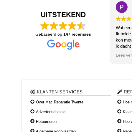
UITSTEKEND
Wat een
Ik belde
Gebaseerd op
147 recensies
kon met
ik dacht
de bluet
Lees ve
Het deed
zeer vri
direct m
u wacht!
na enige
erachter
KLANTEN SERVICES
RE
had geda
gefikst 
Over Mac Reparatie Twente
Hoe m
naar beh
Advertentiebeleid
Klaar
en weetj
betalen?.
Retourneren
Hoe v
helemaal
Algemene voorwaarden
Repar