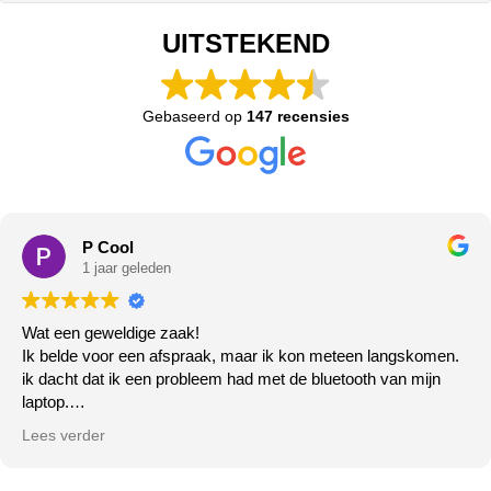
UITSTEKEND
Gebaseerd op
147 recensies
P Cool
1 jaar geleden
Wat een geweldige zaak!
Ik belde voor een afspraak, maar ik kon meteen langskomen.
ik dacht dat ik een probleem had met de bluetooth van mijn
laptop.
Het deed het gewoon niet meer, de zeer vriendelijke meneer
Lees verder
ging er direct mee aan de slag ( klaar terwijl u wacht!) klopt
helemaal...