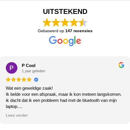
UITSTEKEND
Gebaseerd op
147 recensies
P Cool
1 jaar geleden
Wat een geweldige zaak!
Ik belde voor een afspraak, maar ik kon meteen langskomen.
ik dacht dat ik een probleem had met de bluetooth van mijn
laptop.
Het deed het gewoon niet meer, de zeer vriendelijke meneer
Lees verder
ging er direct mee aan de slag ( klaar terwijl u wacht!) klopt
helemaal...