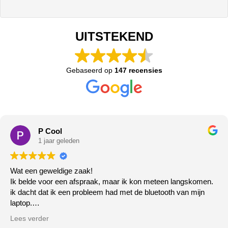
UITSTEKEND
Gebaseerd op
147 recensies
P Cool
1 jaar geleden
Wat een geweldige zaak!
Ik belde voor een afspraak, maar ik kon meteen langskomen.
ik dacht dat ik een probleem had met de bluetooth van mijn
laptop.
Het deed het gewoon niet meer, de zeer vriendelijke meneer
Lees verder
ging er direct mee aan de slag ( klaar terwijl u wacht!) klopt