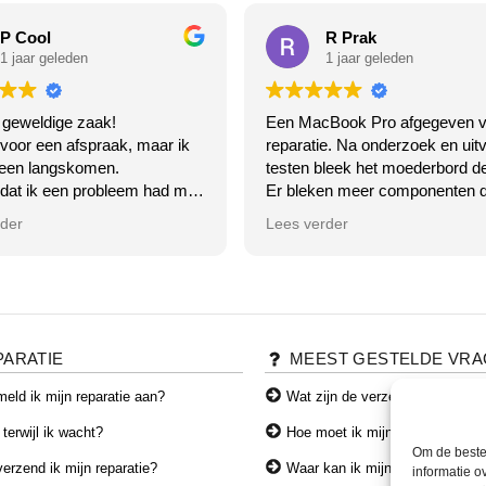
P Cool
R Prak
1 jaar geleden
1 jaar geleden
 geweldige zaak!
Een MacBook Pro afgegeven v
 voor een afspraak, maar ik
reparatie. Na onderzoek en uitv
een langskomen.
testen bleek het moederbord de
 dat ik een probleem had met
Er bleken meer componenten d
ooth van mijn laptop.
op het moederbord dan een offi
rder
Lees verder
 het gewoon niet meer, de
MacStore had aangegeven.
endelijke meneer ging er
In overleg geen reparatie laten
ee aan de slag ( klaar terwijl
uitvoeren en de MacBook weer
) klopt helemaal...
opgehaald.
 tijd zoeken kwam hij
Goede communicatie en ze n
 dat ik bepaalde updates niet
de tijd voor hun klanten. Top bed
PARATIE
MEEST GESTELDE VR
an dat heeft hij voor me
en ja hoor alles werkt weer
Antwoord van eigenaar
eld ik mijn reparatie aan?
Wat zijn de verzendkosten?
oren, super!
Hoi Robbin, Dankjewel voor je
 terwijl ik wacht?
Hoe moet ik mijn toestel verze
e wat ik voor dit alles moest
woorden en vertrouwen! We d
Om de beste 
....
altijd ons best om eerlijk advies
erzend ik mijn reparatie?
Waar kan ik mijn producten afh
informatie o