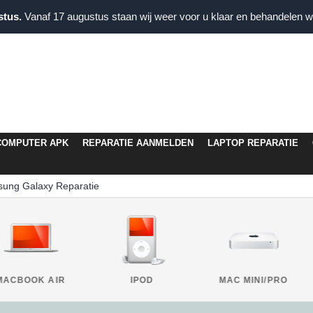
stus.
Vanaf 17 augustus staan wij weer voor u klaar en behandelen wi
COMPUTER APK
REPARATIE AANMELDEN
LAPTOP REPARATIE
ung Galaxy Reparatie
MACBOOK AIR
IPOD
MAC MINI/PRO