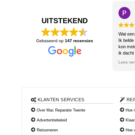
UITSTEKEND
Wat een
Ik belde
Gebaseerd op
147 recensies
kon met
ik dacht
de bluet
Lees ve
Het deed
zeer vri
direct m
u wacht!
na enige
erachter
KLANTEN SERVICES
RE
had geda
gefikst 
Over Mac Reparatie Twente
Hoe m
naar beh
Advertentiebeleid
Klaar
en weetj
betalen?.
Retourneren
Hoe v