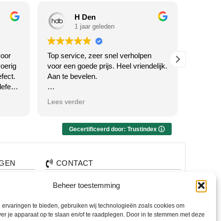
H Den
1 jaar geleden
oor
Top service, zeer snel verholpen
Waarom 
oerig
voor een goede prijs. Heel vriendelijk.
Twente h
fect.
Aan te bevelen.
en... k
efect
SERVICE
ciële
voor jull
Antwoord van eigenaar
Lees verder
Lees ve
Dankjewel voor je vriendelijke
review! We zijn blij dat je tevreden
Antw
bent met de service én de prijs. Altijd
Wat een
Gecertificeerd door: Trustindex
welkom voor advies of hulp – we
wel! 🙏 
emen
staan voor je klaar in Hengelo! 😊
om te h
rijf!
TOP erv
AGEN
CONTACT
best om
snel, m
+31 74 7850071
Beheer toestemming
 mooie
bent al
nden?
+31 683 65 60 77
oen
afspraa
ervaringen te bieden, gebruiken wij technologieën zoals cookies om
 te
alen?
Wemenstraat 26
ver je apparaat op te slaan en/of te raadplegen. Door in te stemmen met deze