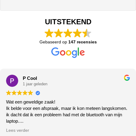
UITSTEKEND
Gebaseerd op
147 recensies
P Cool
1 jaar geleden
Wat een geweldige zaak!
Ik belde voor een afspraak, maar ik kon meteen langskomen.
ik dacht dat ik een probleem had met de bluetooth van mijn
laptop.
Het deed het gewoon niet meer, de zeer vriendelijke meneer
Lees verder
ging er direct mee aan de slag ( klaar terwijl u wacht!) klopt