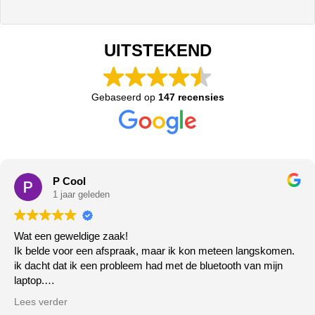
UITSTEKEND
Gebaseerd op
147 recensies
P Cool
1 jaar geleden
Wat een geweldige zaak!
Ik belde voor een afspraak, maar ik kon meteen langskomen.
ik dacht dat ik een probleem had met de bluetooth van mijn
laptop.
Het deed het gewoon niet meer, de zeer vriendelijke meneer
Lees verder
ging er direct mee aan de slag ( klaar terwijl u wacht!) klopt