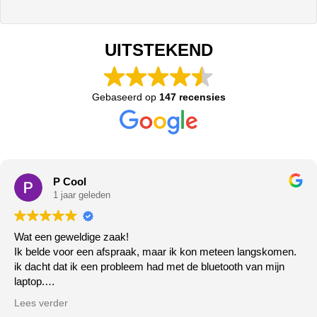
UITSTEKEND
Gebaseerd op
147 recensies
P Cool
1 jaar geleden
Wat een geweldige zaak!
Ik belde voor een afspraak, maar ik kon meteen langskomen.
ik dacht dat ik een probleem had met de bluetooth van mijn
laptop.
Het deed het gewoon niet meer, de zeer vriendelijke meneer
Lees verder
ging er direct mee aan de slag ( klaar terwijl u wacht!) klopt