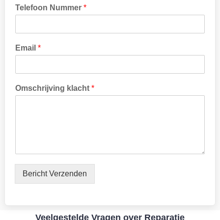
Telefoon Nummer
*
A
Email
*
d
r
e
s
Omschrijving klacht
*
*
*
Bericht Verzenden
Veelgestelde Vragen over Reparatie