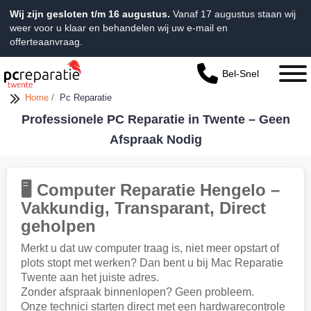
Wij zijn gesloten t/m 16 augustus.
Vanaf 17 augustus staan wij
weer voor u klaar en behandelen wij uw e-mail en
offerteaanvraag.
Bel-Snel
Home
/
Pc Reparatie
Professionele PC Reparatie in Twente – Geen
Afspraak Nodig​
🖥️ Computer Reparatie Hengelo –
Vakkundig, Transparant, Direct
geholpen
Merkt u dat uw computer traag is, niet meer opstart of
plots stopt met werken? Dan bent u bij Mac Reparatie
Twente aan het juiste adres.
Zonder afspraak binnenlopen? Geen probleem.
Onze technici starten direct met een hardwarecontrole