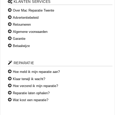
van 13:00 tot 17:00 uur. U kunt tijdens deze tijden zonder
KLANTEN SERVICES
km. Neem contact met ons op om een afspraak te maken.
afspraak langskomen voor een diagnose of reparatie.​
Over Mac Reparatie Twente
Advertentiebeleid
Retourneren
Algemene voorwaarden
Garantie
Betaalwijze
REPARATIE
Hoe meld ik mijn reparatie aan?
Klaar terwijl ik wacht?
Hoe verzend ik mijn reparatie?
Reparatie laten ophalen?
Wat kost een reparatie?