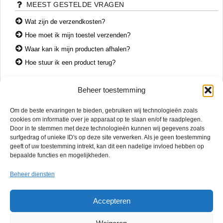
MEEST GESTELDE VRAGEN
Wat zijn de verzendkosten?
Hoe moet ik mijn toestel verzenden?
Waar kan ik mijn producten afhalen?
Hoe stuur ik een product terug?
Beheer toestemming
CONTACT
Om de beste ervaringen te bieden, gebruiken wij technologieën zoals
+31 74 7850071
cookies om informatie over je apparaat op te slaan en/of te raadplegen.
+31 683 65 60 77
Door in te stemmen met deze technologieën kunnen wij gegevens zoals
surfgedrag of unieke ID's op deze site verwerken. Als je geen toestemming
Wemenstraat 26
geeft of uw toestemming intrekt, kan dit een nadelige invloed hebben op
7551 EX Hengelo
bepaalde functies en mogelijkheden.
OPENINGSTIJDEN
Beheer diensten
di. – vr.
12:00 – 17:00
za.
10:00 – 15:00
Accepteren
Mac Reparatie Twente biedt snelle en betrouwbare service in Hengelo,