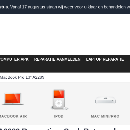
stus.
Vanaf 17 augustus staan wij weer voor u klaar en behandelen wi
COMPUTER APK
REPARATIE AANMELDEN
LAPTOP REPARATIE
MacBook Pro 13" A2289
MACBOOK AIR
IPOD
MAC MINI/PRO