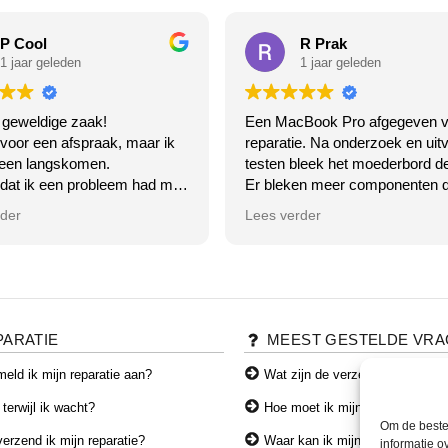
P Cool
R Prak
1 jaar geleden
1 jaar geleden
 geweldige zaak!
Een MacBook Pro afgegeven v
 voor een afspraak, maar ik
reparatie. Na onderzoek en uitv
een langskomen.
testen bleek het moederbord de
 dat ik een probleem had met
Er bleken meer componenten d
ooth van mijn laptop.
op het moederbord dan een offi
rder
Lees verder
 het gewoon niet meer, de
MacStore had aangegeven.
endelijke meneer ging er
In overleg geen reparatie laten
ee aan de slag ( klaar terwijl
uitvoeren en de MacBook weer
) klopt helemaal...
opgehaald.
 tijd zoeken kwam hij
Goede communicatie en ze n
 dat ik bepaalde updates niet
de tijd voor hun klanten. Top bed
PARATIE
MEEST GESTELDE VR
an dat heeft hij voor me
en ja hoor alles werkt weer
Antwoord van eigenaar
eld ik mijn reparatie aan?
Wat zijn de verzendkosten?
oren, super!
Hoi Robbin, Dankjewel voor je
 terwijl ik wacht?
Hoe moet ik mijn toestel verze
e wat ik voor dit alles moest
woorden en vertrouwen! We d
Om de beste 
....
altijd ons best om eerlijk advies
erzend ik mijn reparatie?
Waar kan ik mijn producten afh
informatie o