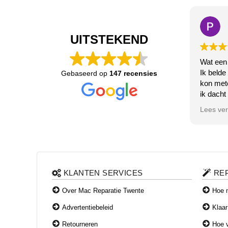
UITSTEKEND
Wat een
Ik belde
Gebaseerd op
147 recensies
kon met
ik dacht
de bluet
Lees ve
Het deed
zeer vri
direct m
u wacht!
na enige
erachter
KLANTEN SERVICES
RE
had geda
gefikst 
Over Mac Reparatie Twente
Hoe m
naar beh
Advertentiebeleid
Klaar
en weetj
betalen?.
Retourneren
Hoe v