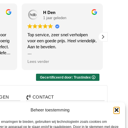
H Den
1 jaar geleden
oor
Top service, zeer snel verholpen
Waarom 
oerig
voor een goede prijs. Heel vriendelijk.
Twente h
fect.
Aan te bevelen.
en... k
efect
SERVICE
ciële
voor jull
Antwoord van eigenaar
Lees verder
Lees ve
Dankjewel voor je vriendelijke
review! We zijn blij dat je tevreden
Antw
bent met de service én de prijs. Altijd
Wat een
Gecertificeerd door: Trustindex
welkom voor advies of hulp – we
wel! 🙏 
emen
staan voor je klaar in Hengelo! 😊
om te h
rijf!
TOP erv
AGEN
CONTACT
best om
snel, m
+31 74 7850071
Beheer toestemming
 mooie
bent al
nden?
+31 683 65 60 77
oen
afspraa
ervaringen te bieden, gebruiken wij technologieën zoals cookies om
 te
alen?
Wemenstraat 26
ver je apparaat op te slaan en/of te raadplegen. Door in te stemmen met deze