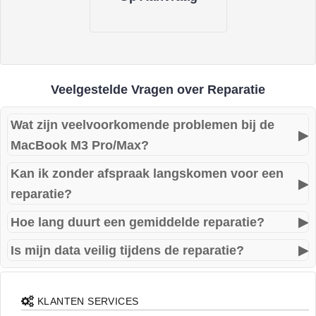
Veelgestelde Vragen over Reparatie
Wat zijn veelvoorkomende problemen bij de
▶
MacBook M3 Pro/Max?
Kan ik zonder afspraak langskomen voor een
Veelvoorkomende problemen zijn onder andere
▶
reparatie?
opstartproblemen, batterij die snel leeg raakt, toetsenbord
dat niet reageert en schermschade.
Hoe lang duurt een gemiddelde reparatie?
▶
Ja, u kunt zonder afspraak langskomen. Wij bieden snelle
service en streven ernaar om uw MacBook zo snel mogelijk
Is mijn data veilig tijdens de reparatie?
▶
De meeste reparaties worden binnen 24 uur uitgevoerd,
te repareren.
afhankelijk van het probleem en de beschikbaarheid van
In de meeste gevallen blijft uw data behouden. Toch
onderdelen.
adviseren wij om altijd een back-up te maken voordat u uw
KLANTEN SERVICES