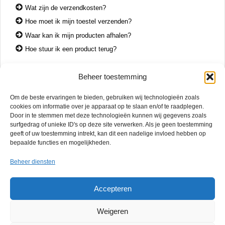
Wat zijn de verzendkosten?
Hoe moet ik mijn toestel verzenden?
Waar kan ik mijn producten afhalen?
Hoe stuur ik een product terug?
Beheer toestemming
CONTACT
Om de beste ervaringen te bieden, gebruiken wij technologieën zoals
+31 74 7850071
cookies om informatie over je apparaat op te slaan en/of te raadplegen.
+31 683 65 60 77
Door in te stemmen met deze technologieën kunnen wij gegevens zoals
surfgedrag of unieke ID's op deze site verwerken. Als je geen toestemming
Wemenstraat 26
geeft of uw toestemming intrekt, kan dit een nadelige invloed hebben op
7551 EX Hengelo
bepaalde functies en mogelijkheden.
OPENINGSTIJDEN
Beheer diensten
di. – vr.
12:00 – 17:00
za.
10:00 – 15:00
Accepteren
Mac Reparatie Twente biedt snelle en betrouwbare service in Hengelo,
Weigeren
Almelo, Borne, Enschede en omgeving. Zonder afspraak welkom. Gratis
diagnose en 6 maanden garantie op reparaties.