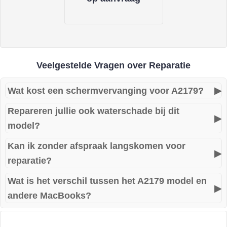
Veelgestelde Vragen over Reparatie
Wat kost een schermvervanging voor A2179?
▶
Repareren jullie ook waterschade bij dit
De prijs hangt af van het schadebeeld en de onderdelen.
▶
model?
Neem gerust contact met ons op voor een offerte.
Kan ik zonder afspraak langskomen voor
Ja, wij voeren ook waterschadeherstel uit voor de MacBook
▶
reparatie?
Air A2179. Laat uw toestel zo snel mogelijk onderzoeken.
Wat is het verschil tussen het A2179 model en
Ja, u kunt zonder afspraak langskomen. Wij streven ernaar
▶
andere MacBooks?
om uw MacBook Air A2179 zo snel mogelijk te repareren.
De MacBook Air A2179 (2020) heeft een scissor