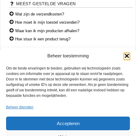
MEEST GESTELDE VRAGEN
Wat zijn de verzendkosten?
Hoe moet ik mijn toestel verzenden?
Waar kan ik mijn producten afhalen?
Hoe stuur ik een product terug?
Beheer toestemming
CONTACT
Om de beste ervaringen te bieden, gebruiken wij technologieën zoals
+31 74 7850071
cookies om informatie over je apparaat op te slaan en/of te raadplegen.
+31 683 65 60 77
Door in te stemmen met deze technologieën kunnen wij gegevens zoals
surfgedrag of unieke ID's op deze site verwerken. Als je geen toestemming
Wemenstraat 26
geeft of uw toestemming intrekt, kan dit een nadelige invloed hebben op
7551 EX Hengelo
bepaalde functies en mogelijkheden.
OPENINGSTIJDEN
Beheer diensten
di. – vr.
12:00 – 17:00
za.
10:00 – 15:00
Accepteren
Mac Reparatie Twente biedt snelle en betrouwbare service in Hengelo,