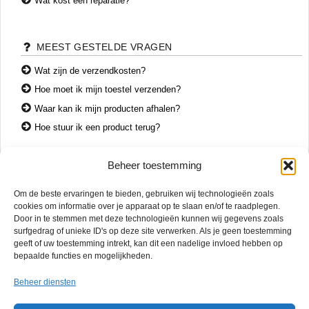
Wat kost een reparatie?
MEEST GESTELDE VRAGEN
Wat zijn de verzendkosten?
Hoe moet ik mijn toestel verzenden?
Waar kan ik mijn producten afhalen?
Hoe stuur ik een product terug?
Beheer toestemming
CONTACT
Om de beste ervaringen te bieden, gebruiken wij technologieën zoals
+31 74 7850071
cookies om informatie over je apparaat op te slaan en/of te raadplegen.
+31 683 65 60 77
Door in te stemmen met deze technologieën kunnen wij gegevens zoals
surfgedrag of unieke ID's op deze site verwerken. Als je geen toestemming
Wemenstraat 26
geeft of uw toestemming intrekt, kan dit een nadelige invloed hebben op
7551 EX Hengelo
bepaalde functies en mogelijkheden.
OPENINGSTIJDEN
Beheer diensten
di. – vr.
12:00 – 17:00
za.
10:00 – 15:00