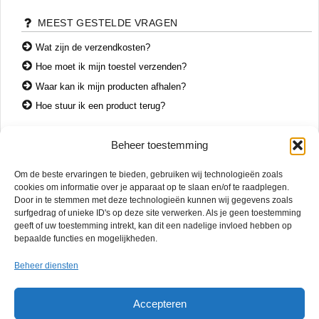
MEEST GESTELDE VRAGEN
Wat zijn de verzendkosten?
Hoe moet ik mijn toestel verzenden?
Waar kan ik mijn producten afhalen?
Hoe stuur ik een product terug?
Beheer toestemming
CONTACT
Om de beste ervaringen te bieden, gebruiken wij technologieën zoals
+31 74 7850071
cookies om informatie over je apparaat op te slaan en/of te raadplegen.
+31 683 65 60 77
Door in te stemmen met deze technologieën kunnen wij gegevens zoals
surfgedrag of unieke ID's op deze site verwerken. Als je geen toestemming
Wemenstraat 26
geeft of uw toestemming intrekt, kan dit een nadelige invloed hebben op
7551 EX Hengelo
bepaalde functies en mogelijkheden.
OPENINGSTIJDEN
Beheer diensten
di. – vr.
12:00 – 17:00
za.
10:00 – 15:00
Accepteren