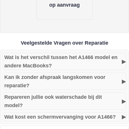
op aanvraag
Veelgestelde Vragen over Reparatie
Wat is het verschil tussen het A1466 model en
▶
andere MacBooks?
Kan ik zonder afspraak langskomen voor
De MacBook Air A1466 (2017) is een van de laatste
▶
reparatie?
modellen met traditionele USB-poorten en een
betrouwbaar toetsenbord, wat het een favoriet maakt onder
Repareren jullie ook waterschade bij dit
Ja, u kunt zonder afspraak langskomen. Wij streven ernaar
▶
gebruikers.
model?
om uw MacBook Air A1466 zo snel mogelijk te repareren.
Wat kost een schermvervanging voor A1466?
▶
Ja, wij voeren ook waterschadeherstel uit voor de MacBook
Air A1466. Laat uw toestel zo snel mogelijk onderzoeken.