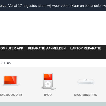
stus.
Vanaf 17 augustus staan wij weer voor u klaar en behandelen wi
COMPUTER APK
REPARATIE AANMELDEN
LAPTOP REPARATIE
 8 Plus
MACBOOK AIR
IPOD
MAC MINI/PRO