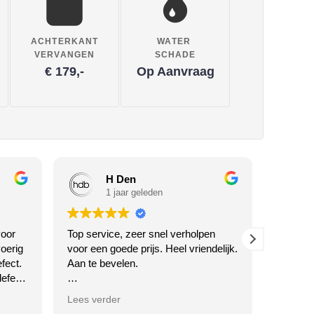
ACHTERKANT
WATER
VERVANGEN
SCHADE
€ 179,-
Op Aanvraag
H Den
1 jaar geleden
oor
Top service, zeer snel verholpen
Waarom 
oerig
voor een goede prijs. Heel vriendelijk.
Twente h
fect.
Aan te bevelen.
en... k
efect
SERVICE
ciële
voor jull
Antwoord van eigenaar
Lees verder
Lees ve
Dankjewel voor je vriendelijke