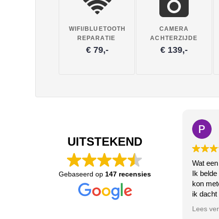
WIFI/BLUETOOTH
CAMERA
REPARATIE
ACHTERZIJDE
€ 79,-
€ 139,-
UITSTEKEND
Wat een
Ik belde
Gebaseerd op
147 recensies
kon met
ik dacht
de bluet
Lees ve
Het deed