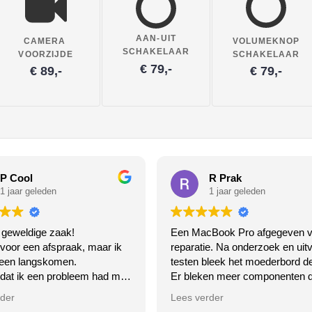
AAN-UIT
CAMERA
VOLUMEKNOP
SCHAKELAAR
VOORZIJDE
SCHAKELAAR
€ 79,-
€ 89,-
€ 79,-
P Cool
R Prak
1 jaar geleden
1 jaar geleden
 geweldige zaak!
Een MacBook Pro afgegeven v
 voor een afspraak, maar ik
reparatie. Na onderzoek en uitv
een langskomen.
testen bleek het moederbord de
 dat ik een probleem had met
Er bleken meer componenten d
ooth van mijn laptop.
op het moederbord dan een offi
rder
Lees verder
 het gewoon niet meer, de
MacStore had aangegeven.