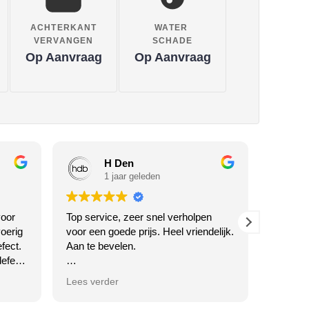
ACHTERKANT
WATER
VERVANGEN
SCHADE
Op Aanvraag
Op Aanvraag
H Den
1 jaar geleden
oor
Top service, zeer snel verholpen
Waarom 
oerig
voor een goede prijs. Heel vriendelijk.
Twente h
fect.
Aan te bevelen.
en... k
efect
SERVICE
ciële
voor jull
Antwoord van eigenaar
Lees verder
Lees ve
Dankjewel voor je vriendelijke
review! We zijn blij dat je tevreden
Antw