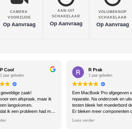
AAN-UIT
CAMERA
VOLUMEKNOP
SCHAKELAAR
VOORZIJDE
SCHAKELAAR
Op Aanvraag
Op Aanvraag
Op Aanvraag
P Cool
R Prak
1 jaar geleden
1 jaar geleden
 geweldige zaak!
Een MacBook Pro afgegeven v
 voor een afspraak, maar ik
reparatie. Na onderzoek en uitv
een langskomen.
testen bleek het moederbord de
 dat ik een probleem had met
Er bleken meer componenten d
ooth van mijn laptop.
op het moederbord dan een offi
rder
Lees verder
 het gewoon niet meer, de
MacStore had aangegeven.
endelijke meneer ging er
In overleg geen reparatie laten