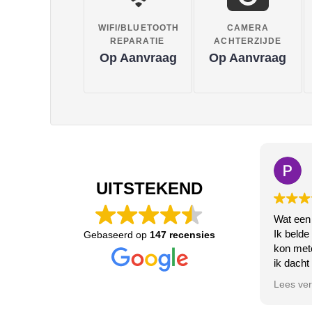
WIFI/BLUETOOTH
CAMERA
REPARATIE
ACHTERZIJDE
Op Aanvraag
Op Aanvraag
UITSTEKEND
Wat een
Ik belde
Gebaseerd op
147 recensies
kon met
ik dacht
de bluet
Lees ve
Het deed
zeer vri