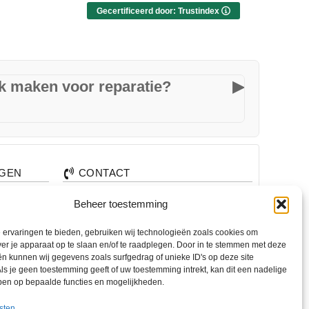
bent met de service én de prijs. Altijd
Wat een
Gecertificeerd door: Trustindex
welkom voor advies of hulp – we
wel! 🙏 
emen
staan voor je klaar in Hengelo! 😊
om te h
rijf!
TOP erv
best om
snel, m
ak maken voor reparatie?
▶
 mooie
bent al
oen
afspraa
spraak. We starten direct met een gratis
 te
ke een eerlijk kostenoverzicht.
 hebt
AGEN
CONTACT
te
+31 74 7850071
Beheer toestemming
nden?
+31 683 65 60 77
ervaringen te bieden, gebruiken wij technologieën zoals cookies om
alen?
Wemenstraat 26
ver je apparaat op te slaan en/of te raadplegen. Door in te stemmen met deze
7551 EX Hengelo
n kunnen wij gegevens zoals surfgedrag of unieke ID's op deze site
ls je geen toestemming geeft of uw toestemming intrekt, kan dit een nadelige
ben op bepaalde functies en mogelijkheden.
OPENINGSTIJDEN
di. – vr.
12:00 – 17:00
sten