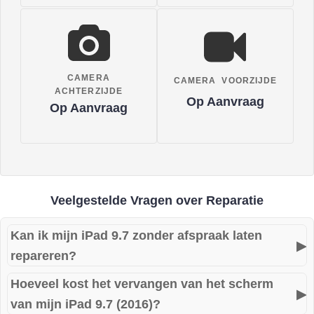
CAMERA
CAMERA VOORZIJDE
ACHTERZIJDE
Op Aanvraag
Op Aanvraag
Veelgestelde Vragen over Reparatie
Kan ik mijn iPad 9.7 zonder afspraak laten
▶
repareren?
Hoeveel kost het vervangen van het scherm
Ja, bij Mac Reparatie Twente kunt u zonder afspraak
▶
van mijn iPad 9.7 (2016)?
langskomen. U wordt direct geholpen en ontvangt een