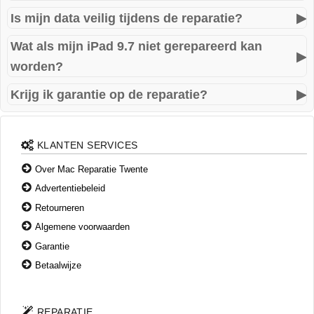
gratis diagnose.
Is mijn data veilig tijdens de reparatie?
▶
De prijs hangt af van het type scherm (origineel of A-
kwaliteit). U ontvangt vooraf altijd een duidelijke
Wat als mijn iPad 9.7 niet gerepareerd kan
Ja, wij behandelen uw apparaat met uiterste zorg. Uw data
▶
prijsopgave.
worden?
wordt niet gewist en blijft privé. Toch raden wij een backup
aan.
Krijg ik garantie op de reparatie?
▶
Indien reparatie niet mogelijk of economisch onhaalbaar is,
betaalt u enkel € 35,- onderzoekskosten (inclusief
Zeker! Wij geven standaard 1 jaar garantie op zowel de
retourzending indien van toepassing).
onderdelen als de uitgevoerde montage.
KLANTEN SERVICES
Over Mac Reparatie Twente
Advertentiebeleid
Retourneren
Algemene voorwaarden
Garantie
Betaalwijze
REPARATIE