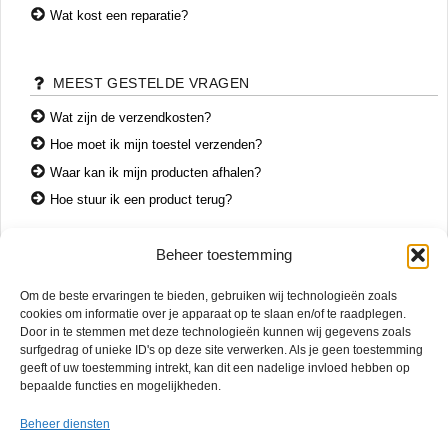
Wat kost een reparatie?
MEEST GESTELDE VRAGEN
Wat zijn de verzendkosten?
Hoe moet ik mijn toestel verzenden?
Waar kan ik mijn producten afhalen?
Hoe stuur ik een product terug?
Beheer toestemming
CONTACT
Om de beste ervaringen te bieden, gebruiken wij technologieën zoals
+31 74 7850071
cookies om informatie over je apparaat op te slaan en/of te raadplegen.
+31 683 65 60 77
Door in te stemmen met deze technologieën kunnen wij gegevens zoals
surfgedrag of unieke ID's op deze site verwerken. Als je geen toestemming
Wemenstraat 26
geeft of uw toestemming intrekt, kan dit een nadelige invloed hebben op
7551 EX Hengelo
bepaalde functies en mogelijkheden.
OPENINGSTIJDEN
Beheer diensten
di. – vr.
12:00 – 17:00