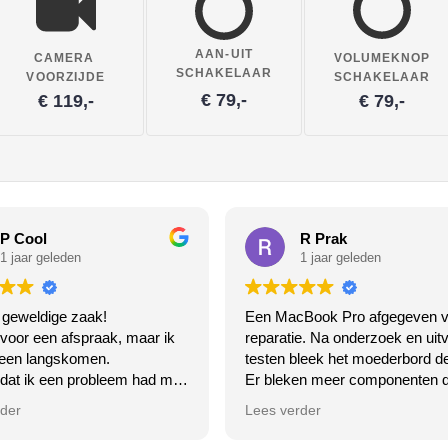
AAN-UIT
CAMERA
VOLUMEKNOP
SCHAKELAAR
VOORZIJDE
SCHAKELAAR
€ 79,-
€ 119,-
€ 79,-
P Cool
R Prak
1 jaar geleden
1 jaar geleden
 geweldige zaak!
Een MacBook Pro afgegeven v
 voor een afspraak, maar ik
reparatie. Na onderzoek en uitv
een langskomen.
testen bleek het moederbord de
 dat ik een probleem had met
Er bleken meer componenten d
ooth van mijn laptop.
op het moederbord dan een offi
rder
Lees verder
 het gewoon niet meer, de
MacStore had aangegeven.
endelijke meneer ging er
In overleg geen reparatie laten