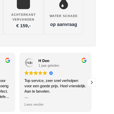
ACHTERKANT
WATER SCHADE
VERVANGEN
op aanvraag
€ 159,-
H Den
1 jaar geleden
oor
Top service, zeer snel verholpen
Waarom 
oerig
voor een goede prijs. Heel vriendelijk.
Twente h
fect.
Aan te bevelen.
en... k
efect
SERVICE
ciële
voor jull
Antwoord van eigenaar
Lees verder
Lees ve
Dankjewel voor je vriendelijke
review! We zijn blij dat je tevreden
Antw