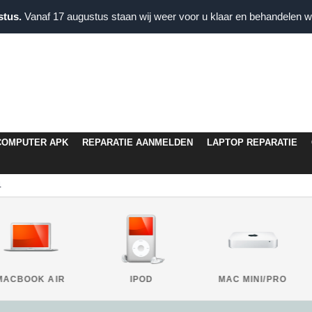
stus.
Vanaf 17 augustus staan wij weer voor u klaar en behandelen wi
COMPUTER APK
REPARATIE AANMELDEN
LAPTOP REPARATIE
4
MACBOOK AIR
IPOD
MAC MINI/PRO